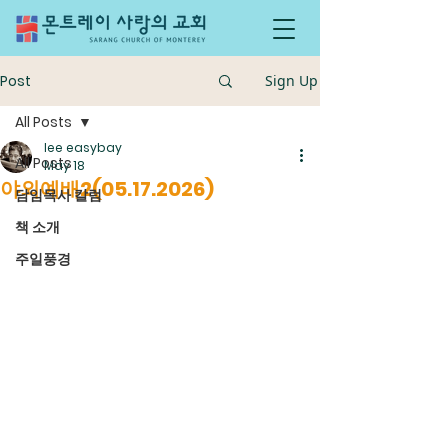
Post
Sign Up
All Posts
lee easybay
All Posts
May 18
야외예배2(05.17.2026)
담임목사 칼럼
책 소개
주일풍경