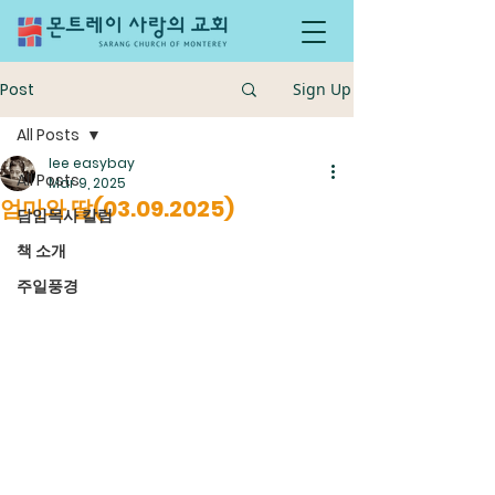
Post
Sign Up
All Posts
lee easybay
All Posts
Mar 9, 2025
엄마와 딸(03.09.2025)
담임목사 칼럼
책 소개
주일풍경